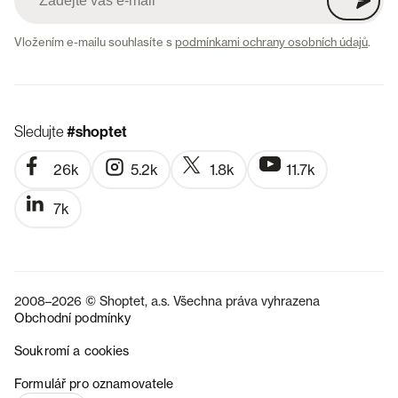
Vložením e-mailu souhlasíte s
podmínkami ochrany osobních údajů
.
Sledujte
#shoptet
26k
5.2k
1.8k
11.7k
7k
2008–2026 © Shoptet, a.s. Všechna práva vyhrazena
Obchodní podmínky
Soukromí a cookies
SK
Formulář pro oznamovatele