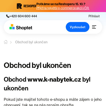
Potkáme se na Reshoperu 15. 10.?
Přijď na největší e-commerce akci v ČR.
+420 604 600 444
Přihlásit
Vyzkoušet
Obchod byl ukončen
Obchod byl ukončen
Obchod
www.k-nabytek.cz
byl
ukončen
Pokud jste majitel tohoto e-shopu a máte zájem o jeho
obnovení, tak se na nás prosím obraťte.