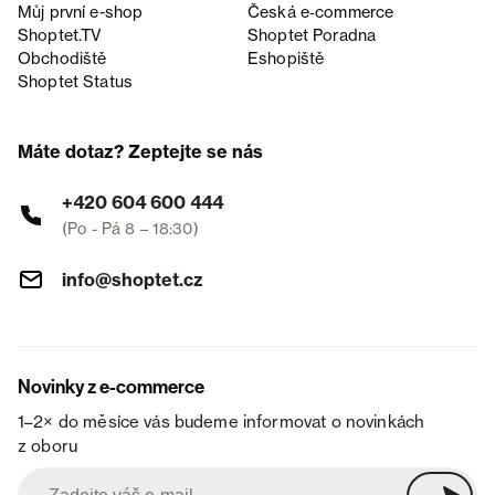
Můj první e-shop
Česká e‑commerce
Shoptet.TV
Shoptet Poradna
Obchodiště
Eshopiště
Shoptet Status
Máte dotaz? Zeptejte se nás
+420 604 600 444
(Po - Pá 8 – 18:30)
info@shoptet.cz
Novinky z e-commerce
1–2× do měsíce vás budeme informovat o novinkách
z oboru