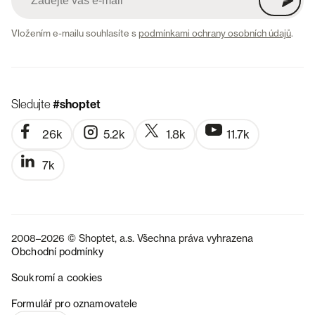
Vložením e-mailu souhlasíte s
podmínkami ochrany osobních údajů
.
Sledujte
#shoptet
26k
5.2k
1.8k
11.7k
7k
2008–2026 © Shoptet, a.s. Všechna práva vyhrazena
Obchodní podmínky
Soukromí a cookies
SK
Formulář pro oznamovatele