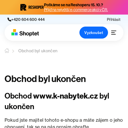
Potkáme se na Reshoperu 15. 10.?
Přijď na největší e-commerce akci v ČR.
+420 604 600 444
Přihlásit
Vyzkoušet
Obchod byl ukončen
Obchod byl ukončen
Obchod
www.k-nabytek.cz
byl
ukončen
Pokud jste majitel tohoto e-shopu a máte zájem o jeho
obnovení, tak se na nás prosím obraťte.