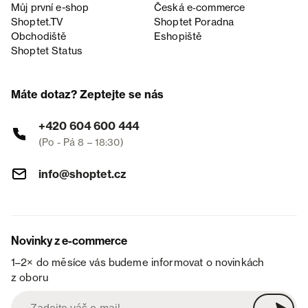
Můj první e-shop
Česká e‑commerce
Shoptet.TV
Shoptet Poradna
Obchodiště
Eshopiště
Shoptet Status
Máte dotaz? Zeptejte se nás
+420 604 600 444
(Po - Pá 8 – 18:30)
info@shoptet.cz
Novinky z e-commerce
1–2× do měsíce vás budeme informovat o novinkách
z oboru