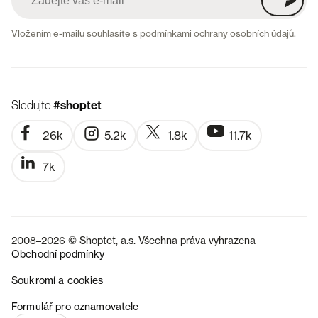
Vložením e-mailu souhlasíte s
podmínkami ochrany osobních údajů
.
Sledujte
#shoptet
26k
5.2k
1.8k
11.7k
7k
2008–2026 © Shoptet, a.s. Všechna práva vyhrazena
Obchodní podmínky
Soukromí a cookies
SK
Formulář pro oznamovatele