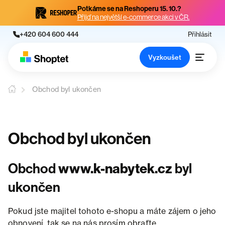
Potkáme se na Reshoperu 15. 10.?
Přijď na největší e-commerce akci v ČR.
+420 604 600 444
Přihlásit
Vyzkoušet
Obchod byl ukončen
Obchod byl ukončen
Obchod
www.k-nabytek.cz
byl
ukončen
Pokud jste majitel tohoto e-shopu a máte zájem o jeho
obnovení, tak se na nás prosím obraťte.