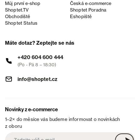
Můj první e-shop
Česká e‑commerce
Shoptet.TV
Shoptet Poradna
Obchodiště
Eshopiště
Shoptet Status
Máte dotaz? Zeptejte se nás
+420 604 600 444
(Po - Pá 8 – 18:30)
info@shoptet.cz
Novinky z e-commerce
1–2× do měsíce vás budeme informovat o novinkách
z oboru