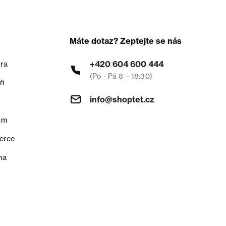
Máte dotaz? Zeptejte se nás
+420 604 600 444
ra
(Po - Pá 8 – 18:30)
ři
info@shoptet.cz
um
erce
na