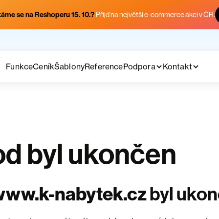
áme se na Reshoperu 15. 10.?
Přijď na největší e-commerce akci v ČR.
Funkce
Ceník
Šablony
Reference
Podpora
Kontakt
d byl ukončen
www.k-nabytek.cz
byl uko