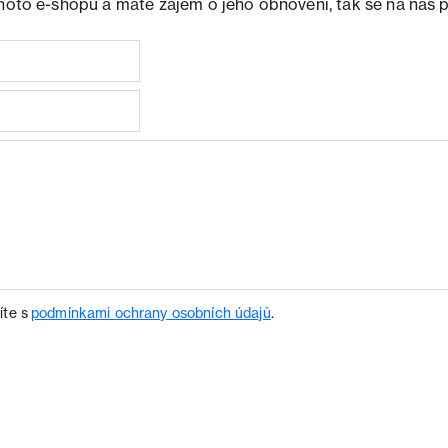
ohoto e-shopu a máte zájem o jeho obnovení, tak se na nás 
íte s
podmínkami ochrany osobních údajů
.