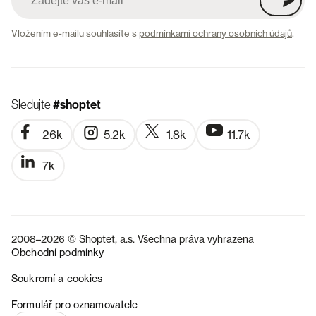
Vložením e-mailu souhlasíte s
podmínkami ochrany osobních údajů
.
Sledujte
#shoptet
26k
5.2k
1.8k
11.7k
7k
2008–2026 © Shoptet, a.s. Všechna práva vyhrazena
Obchodní podmínky
Soukromí a cookies
SK
Formulář pro oznamovatele