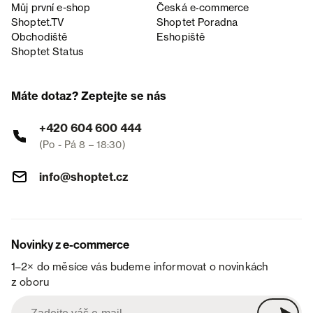
Můj první e-shop
Česká e‑commerce
Shoptet.TV
Shoptet Poradna
Obchodiště
Eshopiště
Shoptet Status
Máte dotaz? Zeptejte se nás
+420 604 600 444
(Po - Pá 8 – 18:30)
info@shoptet.cz
Novinky z e-commerce
1–2× do měsíce vás budeme informovat o novinkách
z oboru