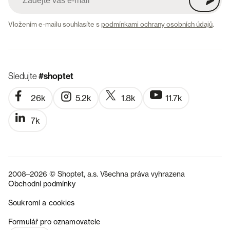
Vložením e-mailu souhlasíte s
podmínkami ochrany osobních údajů
.
Sledujte
#shoptet
26k
5.2k
1.8k
11.7k
7k
2008–2026 © Shoptet, a.s. Všechna práva vyhrazena
Obchodní podmínky
Soukromí a cookies
SK
Formulář pro oznamovatele