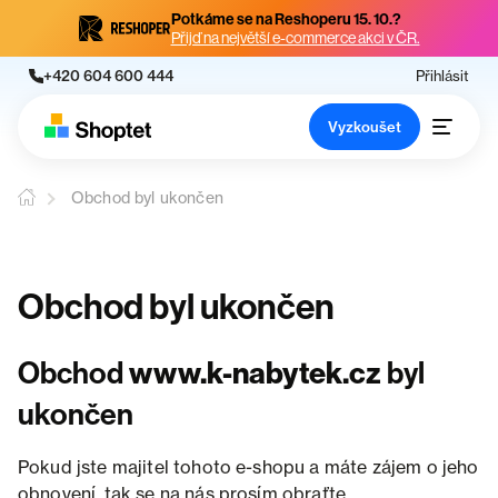
Potkáme se na Reshoperu 15. 10.?
Přijď na největší e-commerce akci v ČR.
+420 604 600 444
Přihlásit
Vyzkoušet
Obchod byl ukončen
Obchod byl ukončen
Obchod
www.k-nabytek.cz
byl
ukončen
Pokud jste majitel tohoto e-shopu a máte zájem o jeho
obnovení, tak se na nás prosím obraťte.