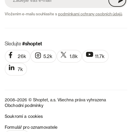
Vložením e-mailu souhlasíte s
podmínkami ochrany osobních údajů
.
Sledujte
#shoptet
26k
5.2k
1.8k
11.7k
7k
2008–2026 © Shoptet, a.s. Všechna práva vyhrazena
Obchodní podmínky
Soukromí a cookies
SK
Formulář pro oznamovatele