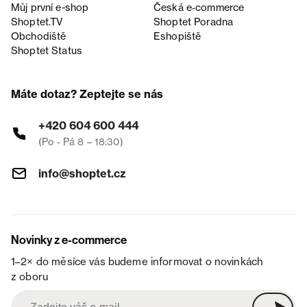
Můj první e-shop
Česká e‑commerce
Shoptet.TV
Shoptet Poradna
Obchodiště
Eshopiště
Shoptet Status
Máte dotaz? Zeptejte se nás
+420 604 600 444
(Po - Pá 8 – 18:30)
info@shoptet.cz
Novinky z e-commerce
1–2× do měsíce vás budeme informovat o novinkách
z oboru