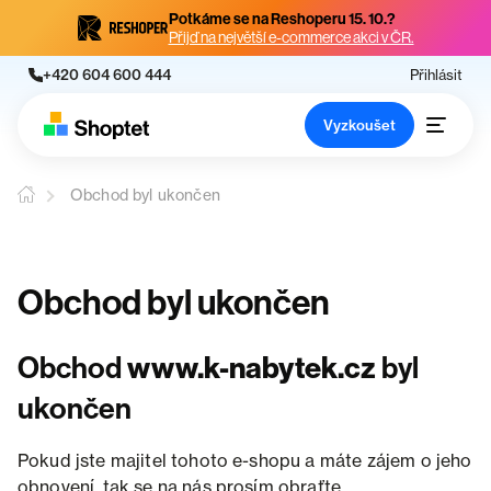
Potkáme se na Reshoperu 15. 10.?
Přijď na největší e-commerce akci v ČR.
+420 604 600 444
Přihlásit
Vyzkoušet
Obchod byl ukončen
Obchod byl ukončen
Obchod
www.k-nabytek.cz
byl
ukončen
Pokud jste majitel tohoto e-shopu a máte zájem o jeho
obnovení, tak se na nás prosím obraťte.