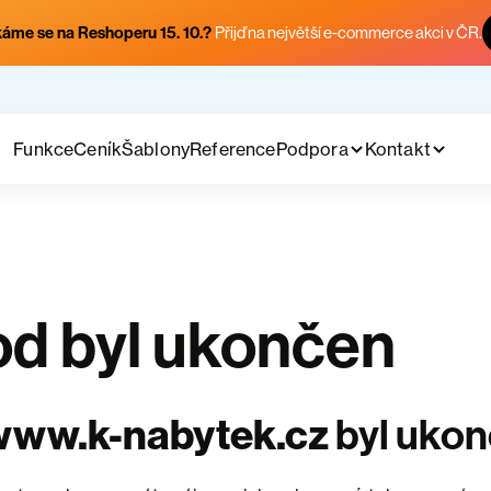
áme se na Reshoperu 15. 10.?
Přijď na největší e-commerce akci v ČR.
Funkce
Ceník
Šablony
Reference
Podpora
Kontakt
d byl ukončen
www.k-nabytek.cz
byl uko