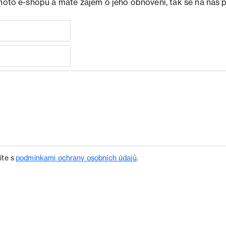
ohoto e-shopu a máte zájem o jeho obnovení, tak se na nás 
íte s
podmínkami ochrany osobních údajů
.