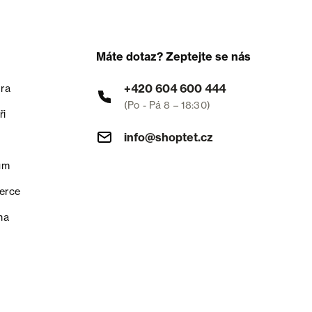
Máte dotaz? Zeptejte se nás
+420 604 600 444
ra
(Po - Pá 8 – 18:30)
ři
info@shoptet.cz
um
erce
na