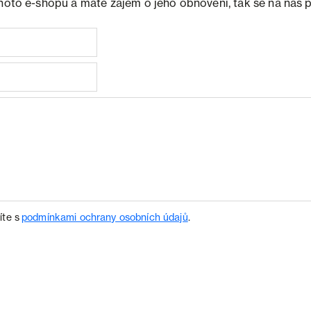
ohoto e-shopu a máte zájem o jeho obnovení, tak se na nás 
íte s
podmínkami ochrany osobních údajů
.