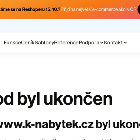
áme se na Reshoperu 15. 10.?
Přijď na největší e-commerce akci v ČR.
Funkce
Ceník
Šablony
Reference
Podpora
Kontakt
d byl ukončen
www.k-nabytek.cz
byl uko