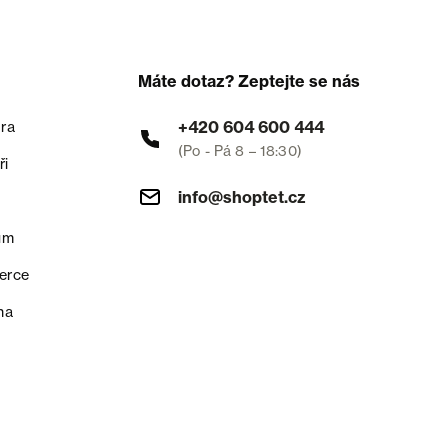
Máte dotaz? Zeptejte se nás
+420 604 600 444
ra
(Po - Pá 8 – 18:30)
ři
info@shoptet.cz
um
erce
na