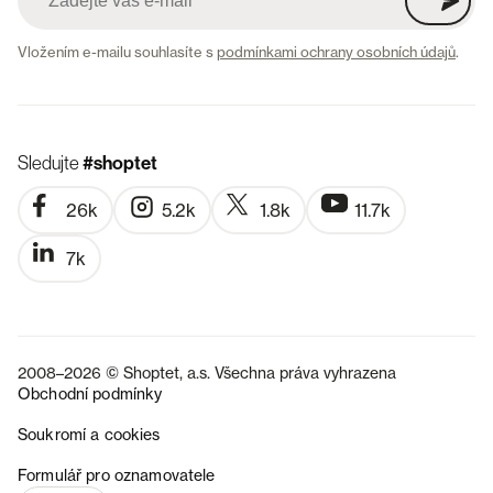
Vložením e-mailu souhlasíte s
podmínkami ochrany osobních údajů
.
Sledujte
#shoptet
26k
5.2k
1.8k
11.7k
7k
2008–2026 © Shoptet, a.s. Všechna práva vyhrazena
Obchodní podmínky
Soukromí a cookies
SK
Formulář pro oznamovatele