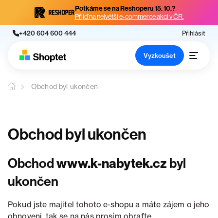
Potkáme se na Reshoperu 15. 10.?
Přijď na největší e-commerce akci v ČR.
+420 604 600 444
Přihlásit
Vyzkoušet
Obchod byl ukončen
Obchod byl ukončen
Obchod
www.k-nabytek.cz
byl
ukončen
Pokud jste majitel tohoto e-shopu a máte zájem o jeho
obnovení, tak se na nás prosím obraťte.