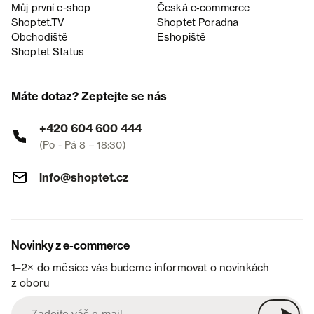
Můj první e-shop
Česká e‑commerce
Shoptet.TV
Shoptet Poradna
Obchodiště
Eshopiště
Shoptet Status
Máte dotaz? Zeptejte se nás
+420 604 600 444
(Po - Pá 8 – 18:30)
info@shoptet.cz
Novinky z e-commerce
1–2× do měsíce vás budeme informovat o novinkách
z oboru