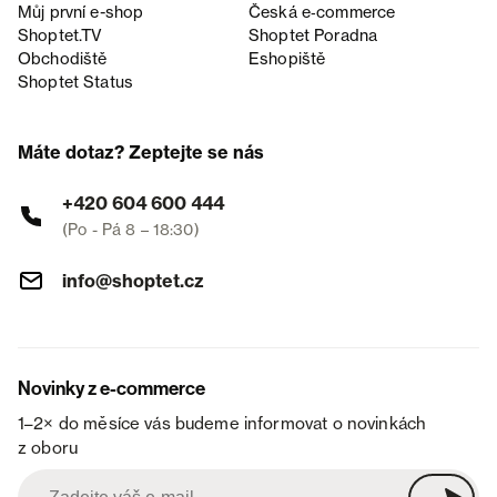
Můj první e-shop
Česká e‑commerce
Shoptet.TV
Shoptet Poradna
Obchodiště
Eshopiště
Shoptet Status
Máte dotaz? Zeptejte se nás
+420 604 600 444
(Po - Pá 8 – 18:30)
info@shoptet.cz
Novinky z e-commerce
1–2× do měsíce vás budeme informovat o novinkách
z oboru