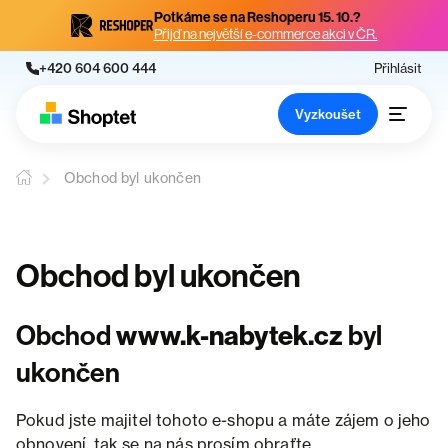
Potkáme se na Reshoperu 15. 10.?
Přijď na největší e-commerce akci v ČR.
+420 604 600 444
Přihlásit
Vyzkoušet
Obchod byl ukončen
Obchod byl ukončen
Obchod
www.k-nabytek.cz
byl
ukončen
Pokud jste majitel tohoto e-shopu a máte zájem o jeho
obnovení, tak se na nás prosím obraťte.