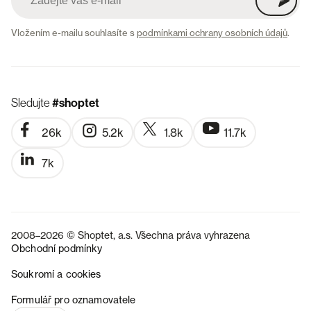
Vložením e-mailu souhlasíte s
podmínkami ochrany osobních údajů
.
Sledujte
#shoptet
26k
5.2k
1.8k
11.7k
7k
2008–2026 © Shoptet, a.s. Všechna práva vyhrazena
Obchodní podmínky
Soukromí a cookies
SK
Formulář pro oznamovatele