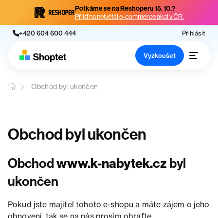
Potkáme se na Reshoperu 15. 10.?
Přijď na největší e-commerce akci v ČR.
+420 604 600 444
Přihlásit
Vyzkoušet
Obchod byl ukončen
Obchod byl ukončen
Obchod
www.k-nabytek.cz
byl
ukončen
Pokud jste majitel tohoto e-shopu a máte zájem o jeho
obnovení, tak se na nás prosím obraťte.