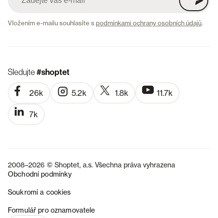
Vložením e-mailu souhlasíte s
podmínkami ochrany osobních údajů
.
Sledujte
#shoptet
26k
5.2k
1.8k
11.7k
7k
2008–2026 © Shoptet, a.s. Všechna práva vyhrazena
Obchodní podmínky
Soukromí a cookies
SK
Formulář pro oznamovatele