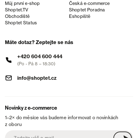
Můj první e-shop
Česká e‑commerce
Shoptet.TV
Shoptet Poradna
Obchodiště
Eshopiště
Shoptet Status
Máte dotaz? Zeptejte se nás
+420 604 600 444
(Po - Pá 8 – 18:30)
info@shoptet.cz
Novinky z e-commerce
1–2× do měsíce vás budeme informovat o novinkách
z oboru