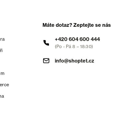
Máte dotaz? Zeptejte se nás
+420 604 600 444
ra
(Po - Pá 8 – 18:30)
ři
info@shoptet.cz
um
erce
na