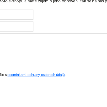
ohoto e-shopu a máte zájem o jeho obnovení, tak se na nás 
íte s
podmínkami ochrany osobních údajů
.