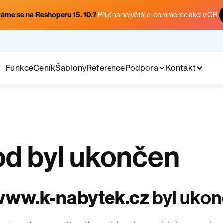
áme se na Reshoperu 15. 10.?
Přijď na největší e-commerce akci v ČR.
Funkce
Ceník
Šablony
Reference
Podpora
Kontakt
d byl ukončen
www.k-nabytek.cz
byl uko