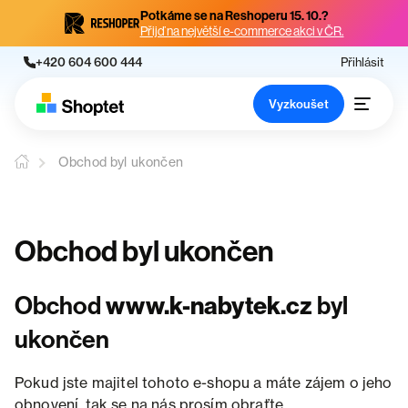
Potkáme se na Reshoperu 15. 10.?
Přijď na největší e-commerce akci v ČR.
+420 604 600 444
Přihlásit
Vyzkoušet
Obchod byl ukončen
Obchod byl ukončen
Obchod
www.k-nabytek.cz
byl
ukončen
Pokud jste majitel tohoto e-shopu a máte zájem o jeho
obnovení, tak se na nás prosím obraťte.