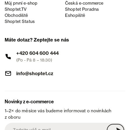
Můj první e-shop
Česká e‑commerce
Shoptet.TV
Shoptet Poradna
Obchodiště
Eshopiště
Shoptet Status
Máte dotaz? Zeptejte se nás
+420 604 600 444
(Po - Pá 8 – 18:30)
info@shoptet.cz
Novinky z e-commerce
1–2× do měsíce vás budeme informovat o novinkách
z oboru