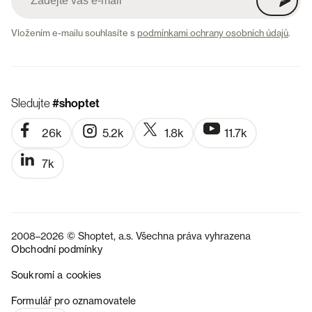
Vložením e-mailu souhlasíte s
podmínkami ochrany osobních údajů
.
Sledujte
#shoptet
26k
5.2k
1.8k
11.7k
7k
2008–2026 © Shoptet, a.s. Všechna práva vyhrazena
Obchodní podmínky
Soukromí a cookies
SK
Formulář pro oznamovatele