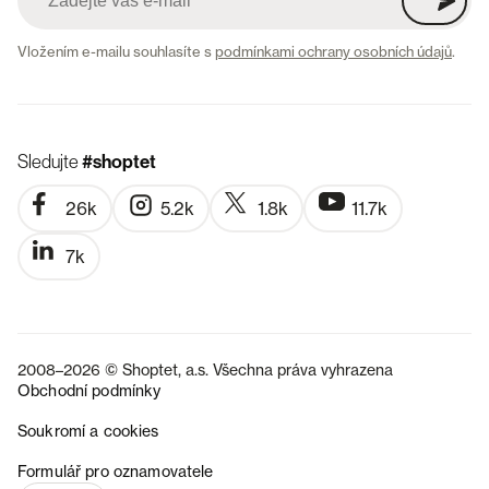
Vložením e-mailu souhlasíte s
podmínkami ochrany osobních údajů
.
Sledujte
#shoptet
26k
5.2k
1.8k
11.7k
7k
2008–2026 © Shoptet, a.s. Všechna práva vyhrazena
Obchodní podmínky
Soukromí a cookies
SK
Formulář pro oznamovatele