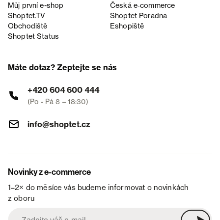
Můj první e-shop
Česká e‑commerce
Shoptet.TV
Shoptet Poradna
Obchodiště
Eshopiště
Shoptet Status
Máte dotaz? Zeptejte se nás
+420 604 600 444
(Po - Pá 8 – 18:30)
info@shoptet.cz
Novinky z e-commerce
1–2× do měsíce vás budeme informovat o novinkách
z oboru