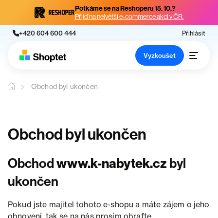
Potkáme se na Reshoperu 15. 10.?
Přijď na největší e-commerce akci v ČR.
+420 604 600 444
Přihlásit
Vyzkoušet
Obchod byl ukončen
Obchod byl ukončen
Obchod
www.k-nabytek.cz
byl
ukončen
Pokud jste majitel tohoto e-shopu a máte zájem o jeho
obnovení, tak se na nás prosím obraťte.