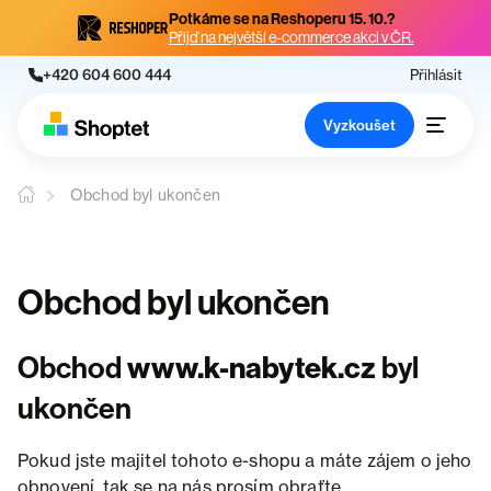
Potkáme se na Reshoperu 15. 10.?
Přijď na největší e-commerce akci v ČR.
+420 604 600 444
Přihlásit
Vyzkoušet
Obchod byl ukončen
Obchod byl ukončen
Obchod
www.k-nabytek.cz
byl
ukončen
Pokud jste majitel tohoto e-shopu a máte zájem o jeho
obnovení, tak se na nás prosím obraťte.