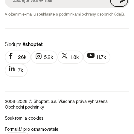
Vložením e-mailu souhlasíte s
podmínkami ochrany osobních údajů
.
Sledujte
#shoptet
26k
5.2k
1.8k
11.7k
7k
2008–2026 © Shoptet, a.s. Všechna práva vyhrazena
Obchodní podmínky
Soukromí a cookies
SK
Formulář pro oznamovatele