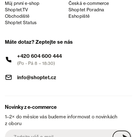
Můj první e-shop
Česká e‑commerce
Shoptet.TV
Shoptet Poradna
Obchodiště
Eshopiště
Shoptet Status
Máte dotaz? Zeptejte se nás
+420 604 600 444
(Po - Pá 8 – 18:30)
info@shoptet.cz
Novinky z e-commerce
1–2× do měsíce vás budeme informovat o novinkách
z oboru