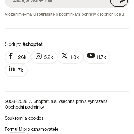
Vložením e-mailu souhlasíte s
podmínkami ochrany osobních údajů
.
Sledujte
#shoptet
26k
5.2k
1.8k
11.7k
7k
2008–2026 © Shoptet, a.s. Všechna práva vyhrazena
Obchodní podmínky
Soukromí a cookies
SK
Formulář pro oznamovatele