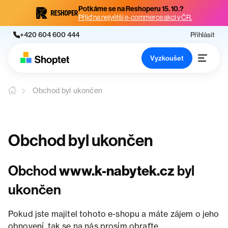
Potkáme se na Reshoperu 15. 10.?
Přijď na největší e-commerce akci v ČR.
+420 604 600 444
Přihlásit
Vyzkoušet
Obchod byl ukončen
Obchod byl ukončen
Obchod
www.k-nabytek.cz
byl
ukončen
Pokud jste majitel tohoto e-shopu a máte zájem o jeho
obnovení, tak se na nás prosím obraťte.