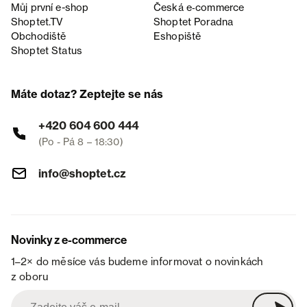
Můj první e-shop
Česká e‑commerce
Shoptet.TV
Shoptet Poradna
Obchodiště
Eshopiště
Shoptet Status
Máte dotaz? Zeptejte se nás
+420 604 600 444
(Po - Pá 8 – 18:30)
info@shoptet.cz
Novinky z e-commerce
1–2× do měsíce vás budeme informovat o novinkách
z oboru