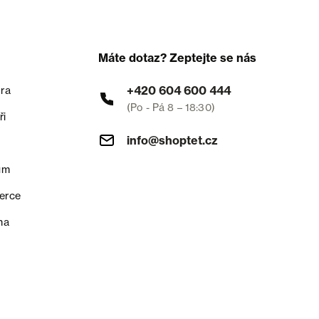
Máte dotaz? Zeptejte se nás
+420 604 600 444
ra
(Po - Pá 8 – 18:30)
ři
info@shoptet.cz
um
erce
na