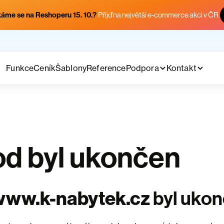
áme se na Reshoperu 15. 10.?
Přijď na největší e-commerce akci v ČR.
Funkce
Ceník
Šablony
Reference
Podpora
Kontakt
d byl ukončen
www.k-nabytek.cz
byl uko