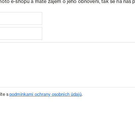
ohoto e-shopu a máte zájem o jeho obnovení, tak se na nás 
íte s
podmínkami ochrany osobních údajů
.