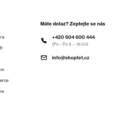
Máte dotaz? Zeptejte se nás
+420 604 600 444
ra
(Po - Pá 8 – 18:30)
ři
info@shoptet.cz
um
erce
na