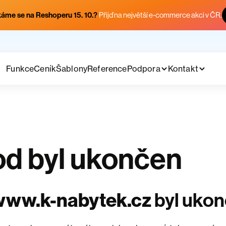
áme se na Reshoperu 15. 10.?
Přijď na největší e-commerce akci v ČR.
Funkce
Ceník
Šablony
Reference
Podpora
Kontakt
d byl ukončen
www.k-nabytek.cz
byl uko