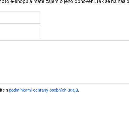
ohoto e-shopu a máte zájem o jeho obnovení, tak se na nás 
íte s
podmínkami ochrany osobních údajů
.