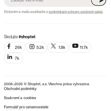
Vložením e-mailu souhlasíte s
podmínkami ochrany osobních údajů
.
Sledujte
#shoptet
26k
5.2k
1.8k
11.7k
7k
2008–2026 © Shoptet, a.s. Všechna práva vyhrazena
Obchodní podmínky
Soukromí a cookies
SK
Formulář pro oznamovatele