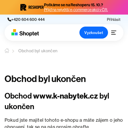
Potkáme se na Reshoperu 15. 10.?
Přijď na největší e-commerce akci v ČR.
+420 604 600 444
Přihlásit
Vyzkoušet
Obchod byl ukončen
Obchod byl ukončen
Obchod
www.k-nabytek.cz
byl
ukončen
Pokud jste majitel tohoto e-shopu a máte zájem o jeho
obnovení, tak se na nás prosím obraťte.