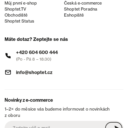
Můj první e-shop
Česká e‑commerce
Shoptet.TV
Shoptet Poradna
Obchodiště
Eshopiště
Shoptet Status
Máte dotaz? Zeptejte se nás
+420 604 600 444
(Po - Pá 8 – 18:30)
info@shoptet.cz
Novinky z e-commerce
1–2× do měsíce vás budeme informovat o novinkách
z oboru