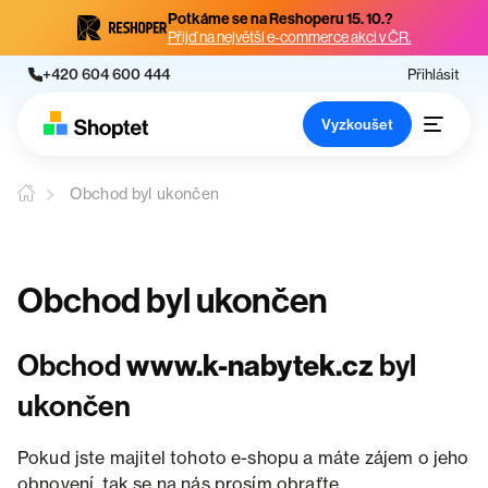
Potkáme se na Reshoperu 15. 10.?
Přijď na největší e-commerce akci v ČR.
+420 604 600 444
Přihlásit
Vyzkoušet
Obchod byl ukončen
Obchod byl ukončen
Obchod
www.k-nabytek.cz
byl
ukončen
Pokud jste majitel tohoto e-shopu a máte zájem o jeho
obnovení, tak se na nás prosím obraťte.