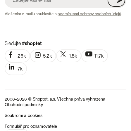
Vložením e-mailu souhlasíte s
podmínkami ochrany osobních údajů
.
Sledujte
#shoptet
26k
5.2k
1.8k
11.7k
7k
2008–2026 © Shoptet, a.s. Všechna práva vyhrazena
Obchodní podmínky
Soukromí a cookies
SK
Formulář pro oznamovatele