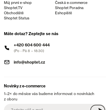
Můj první e-shop
Česká e‑commerce
Shoptet.TV
Shoptet Poradna
Obchodiště
Eshopiště
Shoptet Status
Máte dotaz? Zeptejte se nás
+420 604 600 444
(Po - Pá 8 – 18:30)
info@shoptet.cz
Novinky z e-commerce
1–2× do měsíce vás budeme informovat o novinkách
z oboru