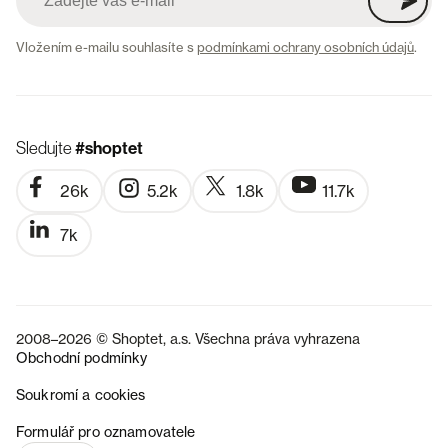
Vložením e-mailu souhlasíte s
podmínkami ochrany osobních údajů
.
Sledujte
#shoptet
26k
5.2k
1.8k
11.7k
7k
2008–2026 © Shoptet, a.s. Všechna práva vyhrazena
Obchodní podmínky
Soukromí a cookies
SK
Formulář pro oznamovatele