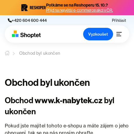
Potkáme se na Reshoperu 15. 10.?
Přijď na největší e-commerce akci v ČR.
+420 604 600 444
Přihlásit
Vyzkoušet
Obchod byl ukončen
Obchod byl ukončen
Obchod
www.k-nabytek.cz
byl
ukončen
Pokud jste majitel tohoto e-shopu a máte zájem o jeho
obnovení, tak se na nás prosím obraťte.