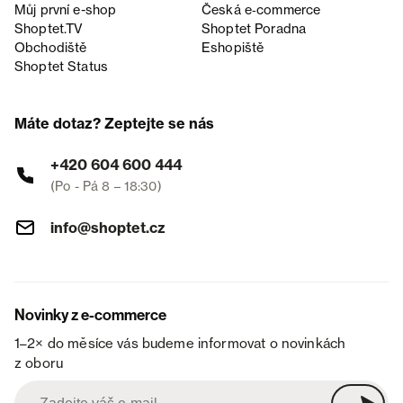
Můj první e-shop
Česká e‑commerce
Shoptet.TV
Shoptet Poradna
Obchodiště
Eshopiště
Shoptet Status
Máte dotaz? Zeptejte se nás
+420 604 600 444
(Po - Pá 8 – 18:30)
info@shoptet.cz
Novinky z e-commerce
1–2× do měsíce vás budeme informovat o novinkách
z oboru