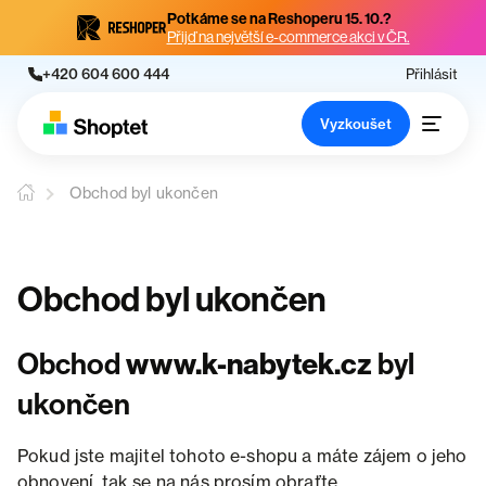
Potkáme se na Reshoperu 15. 10.?
Přijď na největší e-commerce akci v ČR.
+420 604 600 444
Přihlásit
Vyzkoušet
Obchod byl ukončen
Obchod byl ukončen
Obchod
www.k-nabytek.cz
byl
ukončen
Pokud jste majitel tohoto e-shopu a máte zájem o jeho
obnovení, tak se na nás prosím obraťte.