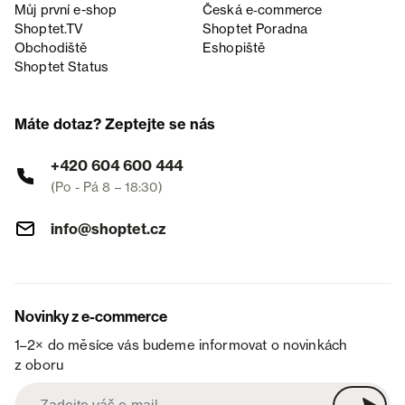
Můj první e-shop
Česká e‑commerce
Shoptet.TV
Shoptet Poradna
Obchodiště
Eshopiště
Shoptet Status
Máte dotaz? Zeptejte se nás
+420 604 600 444
(Po - Pá 8 – 18:30)
info@shoptet.cz
Novinky z e-commerce
1–2× do měsíce vás budeme informovat o novinkách
z oboru