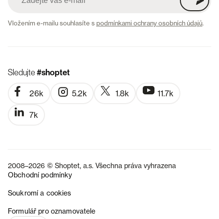
Vložením e-mailu souhlasíte s
podmínkami ochrany osobních údajů
.
Sledujte
#shoptet
26k
5.2k
1.8k
11.7k
7k
2008–2026 © Shoptet, a.s. Všechna práva vyhrazena
Obchodní podmínky
Soukromí a cookies
SK
Formulář pro oznamovatele