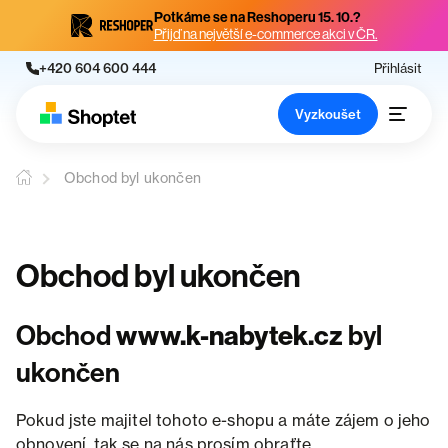
Potkáme se na Reshoperu 15. 10.?
Přijď na největší e-commerce akci v ČR.
+420 604 600 444
Přihlásit
Vyzkoušet
Obchod byl ukončen
Obchod byl ukončen
Obchod
www.k-nabytek.cz
byl
ukončen
Pokud jste majitel tohoto e-shopu a máte zájem o jeho
obnovení, tak se na nás prosím obraťte.