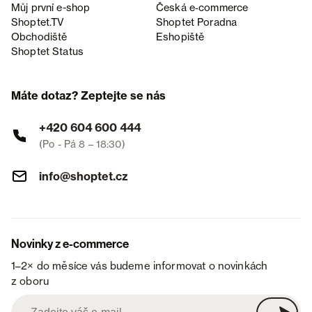
Můj první e-shop
Česká e‑commerce
Shoptet.TV
Shoptet Poradna
Obchodiště
Eshopiště
Shoptet Status
Máte dotaz? Zeptejte se nás
+420 604 600 444
(Po - Pá 8 – 18:30)
info@shoptet.cz
Novinky z e-commerce
1–2× do měsíce vás budeme informovat o novinkách
z oboru