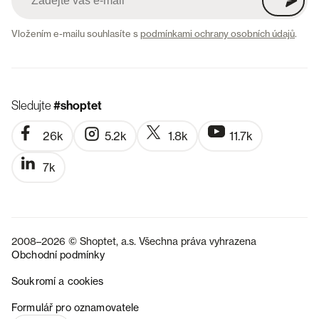
Vložením e-mailu souhlasíte s
podmínkami ochrany osobních údajů
.
Sledujte
#shoptet
26k
5.2k
1.8k
11.7k
7k
2008–2026 © Shoptet, a.s. Všechna práva vyhrazena
Obchodní podmínky
Soukromí a cookies
SK
Formulář pro oznamovatele