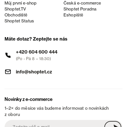
Můj první e-shop
Česká e‑commerce
Shoptet.TV
Shoptet Poradna
Obchodiště
Eshopiště
Shoptet Status
Máte dotaz? Zeptejte se nás
+420 604 600 444
(Po - Pá 8 – 18:30)
info@shoptet.cz
Novinky z e-commerce
1–2× do měsíce vás budeme informovat o novinkách
z oboru