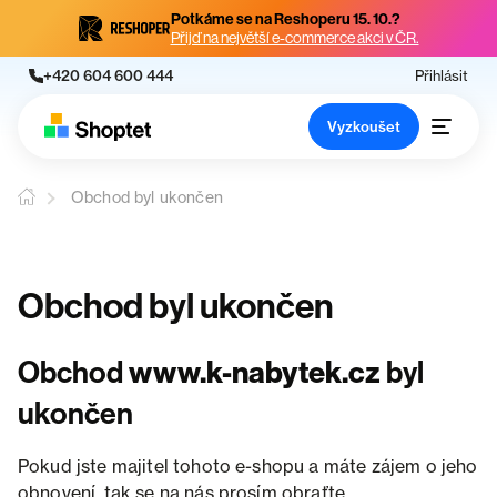
Potkáme se na Reshoperu 15. 10.?
Přijď na největší e-commerce akci v ČR.
+420 604 600 444
Přihlásit
Vyzkoušet
Obchod byl ukončen
Obchod byl ukončen
Obchod
www.k-nabytek.cz
byl
ukončen
Pokud jste majitel tohoto e-shopu a máte zájem o jeho
obnovení, tak se na nás prosím obraťte.