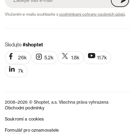
Vložením e-mailu souhlasíte s
podmínkami ochrany osobních údajů
.
Sledujte
#shoptet
26k
5.2k
1.8k
11.7k
7k
2008–2026 © Shoptet, a.s. Všechna práva vyhrazena
Obchodní podmínky
Soukromí a cookies
SK
Formulář pro oznamovatele