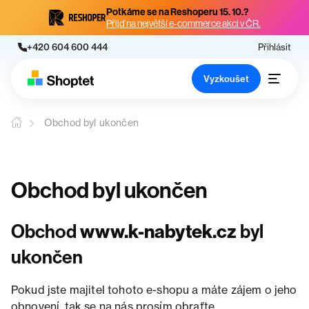
Potkáme se na Reshoperu 15. 10.?
Přijď na největší e-commerce akci v ČR.
+420 604 600 444
Přihlásit
Vyzkoušet
Obchod byl ukončen
Obchod byl ukončen
Obchod
www.k-nabytek.cz
byl
ukončen
Pokud jste majitel tohoto e-shopu a máte zájem o jeho
obnovení, tak se na nás prosím obraťte.