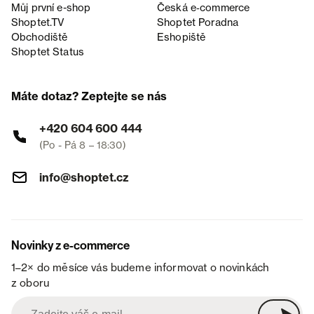
Můj první e-shop
Česká e‑commerce
Shoptet.TV
Shoptet Poradna
Obchodiště
Eshopiště
Shoptet Status
Máte dotaz? Zeptejte se nás
+420 604 600 444
(Po - Pá 8 – 18:30)
info@shoptet.cz
Novinky z e-commerce
1–2× do měsíce vás budeme informovat o novinkách
z oboru