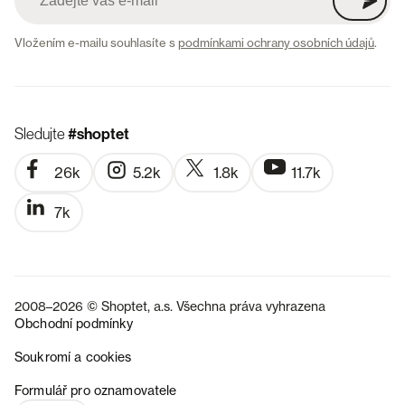
Vložením e-mailu souhlasíte s
podmínkami ochrany osobních údajů
.
Sledujte
#shoptet
26k
5.2k
1.8k
11.7k
7k
2008–2026 © Shoptet, a.s. Všechna práva vyhrazena
Obchodní podmínky
Soukromí a cookies
SK
Formulář pro oznamovatele