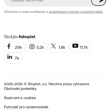
Vložením e-mailu souhlasíte s
podmínkami ochrany osobních údajů
.
Sledujte
#shoptet
26k
5.2k
1.8k
11.7k
7k
2008–2026 © Shoptet, a.s. Všechna práva vyhrazena
Obchodní podmínky
Soukromí a cookies
SK
Formulář pro oznamovatele