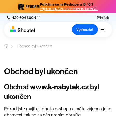
Potkáme se na Reshoperu 15. 10.?
Přijď na největší e-commerce akci v ČR.
+420 604 600 444
Přihlásit
Vyzkoušet
Obchod byl ukončen
Obchod byl ukončen
Obchod
www.k-nabytek.cz
byl
ukončen
Pokud jste majitel tohoto e-shopu a máte zájem o jeho
obnovení, tak se na nás prosím obraťte.