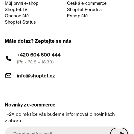
Můj první e-shop
Česká e‑commerce
Shoptet.TV
Shoptet Poradna
Obchodiště
Eshopiště
Shoptet Status
Máte dotaz? Zeptejte se nás
+420 604 600 444
(Po - Pá 8 – 18:30)
info@shoptet.cz
Novinky z e-commerce
1–2× do měsíce vás budeme informovat o novinkách
z oboru