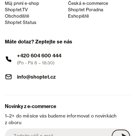
Můj první e-shop
Česká e‑commerce
Shoptet.TV
Shoptet Poradna
Obchodiště
Eshopiště
Shoptet Status
Máte dotaz? Zeptejte se nás
+420 604 600 444
(Po - Pá 8 – 18:30)
info@shoptet.cz
Novinky z e-commerce
1–2× do měsíce vás budeme informovat o novinkách
z oboru