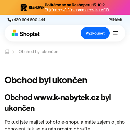
Potkáme se na Reshoperu 15. 10.?
Přijď na největší e-commerce akci v ČR.
+420 604 600 444
Přihlásit
Vyzkoušet
Obchod byl ukončen
Obchod byl ukončen
Obchod
www.k-nabytek.cz
byl
ukončen
Pokud jste majitel tohoto e-shopu a máte zájem o jeho
obnovení, tak se na nás prosím obraťte.