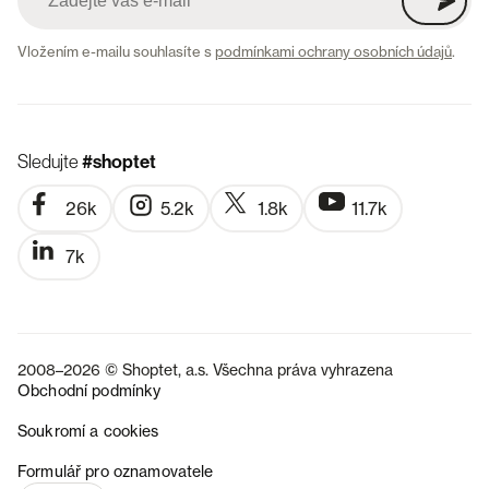
Vložením e-mailu souhlasíte s
podmínkami ochrany osobních údajů
.
Sledujte
#shoptet
26k
5.2k
1.8k
11.7k
7k
2008–2026 © Shoptet, a.s. Všechna práva vyhrazena
Obchodní podmínky
Soukromí a cookies
SK
Formulář pro oznamovatele