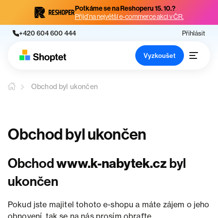
Potkáme se na Reshoperu 15. 10.?
Přijď na největší e-commerce akci v ČR.
+420 604 600 444
Přihlásit
Vyzkoušet
Obchod byl ukončen
Obchod byl ukončen
Obchod
www.k-nabytek.cz
byl
ukončen
Pokud jste majitel tohoto e-shopu a máte zájem o jeho
obnovení, tak se na nás prosím obraťte.