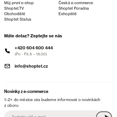
Můj první e-shop
Česká e‑commerce
Shoptet.TV
Shoptet Poradna
Obchodiště
Eshopiště
Shoptet Status
Máte dotaz? Zeptejte se nás
+420 604 600 444
(Po - Pá 8 – 18:30)
info@shoptet.cz
Novinky z e-commerce
1–2× do měsíce vás budeme informovat o novinkách
z oboru