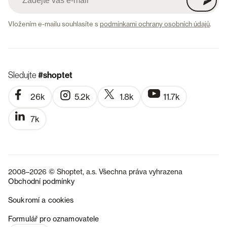
Vložením e-mailu souhlasíte s
podmínkami ochrany osobních údajů
.
Sledujte
#shoptet
26k
5.2k
1.8k
11.7k
7k
2008–2026 © Shoptet, a.s. Všechna práva vyhrazena
Obchodní podmínky
Soukromí a cookies
SK
Formulář pro oznamovatele