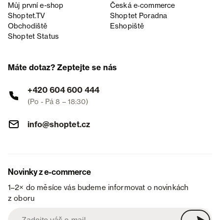
Můj první e-shop
Česká e‑commerce
Shoptet.TV
Shoptet Poradna
Obchodiště
Eshopiště
Shoptet Status
Máte dotaz? Zeptejte se nás
+420 604 600 444
(Po - Pá 8 – 18:30)
info@shoptet.cz
Novinky z e-commerce
1–2× do měsíce vás budeme informovat o novinkách
z oboru