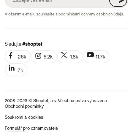
Vložením e-mailu souhlasíte s
podmínkami ochrany osobních údajů
.
Sledujte
#shoptet
26k
5.2k
1.8k
11.7k
7k
2008–2026 © Shoptet, a.s. Všechna práva vyhrazena
Obchodní podmínky
Soukromí a cookies
SK
Formulář pro oznamovatele