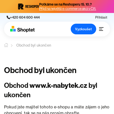
Potkáme se na Reshoperu 15. 10.?
Přijď na největší e-commerce akci v ČR.
+420 604 600 444
Přihlásit
Vyzkoušet
Obchod byl ukončen
Obchod byl ukončen
Obchod
www.k-nabytek.cz
byl
ukončen
Pokud jste majitel tohoto e-shopu a máte zájem o jeho
obnovení, tak se na nás prosím obraťte.