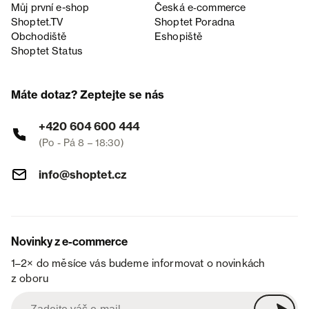
Můj první e-shop
Česká e‑commerce
Shoptet.TV
Shoptet Poradna
Obchodiště
Eshopiště
Shoptet Status
Máte dotaz? Zeptejte se nás
+420 604 600 444
(Po - Pá 8 – 18:30)
info@shoptet.cz
Novinky z e-commerce
1–2× do měsíce vás budeme informovat o novinkách
z oboru