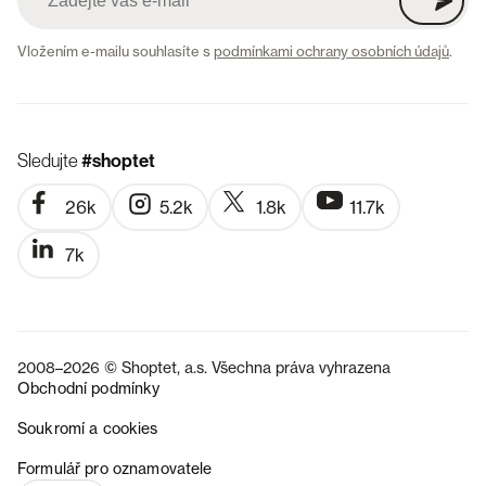
Vložením e-mailu souhlasíte s
podmínkami ochrany osobních údajů
.
Sledujte
#shoptet
26k
5.2k
1.8k
11.7k
7k
2008–2026 © Shoptet, a.s. Všechna práva vyhrazena
Obchodní podmínky
Soukromí a cookies
SK
Formulář pro oznamovatele