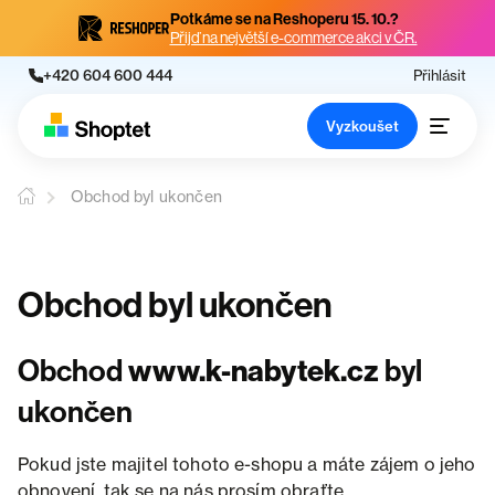
Potkáme se na Reshoperu 15. 10.?
Přijď na největší e-commerce akci v ČR.
+420 604 600 444
Přihlásit
Vyzkoušet
Obchod byl ukončen
Obchod byl ukončen
Obchod
www.k-nabytek.cz
byl
ukončen
Pokud jste majitel tohoto e-shopu a máte zájem o jeho
obnovení, tak se na nás prosím obraťte.