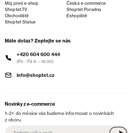
Můj první e-shop
Česká e‑commerce
Shoptet.TV
Shoptet Poradna
Obchodiště
Eshopiště
Shoptet Status
Máte dotaz? Zeptejte se nás
+420 604 600 444
(Po - Pá 8 – 18:30)
info@shoptet.cz
Novinky z e-commerce
1–2× do měsíce vás budeme informovat o novinkách
z oboru