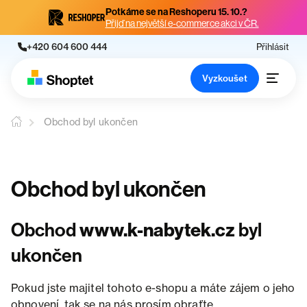
Potkáme se na Reshoperu 15. 10.?
Přijď na největší e-commerce akci v ČR.
+420 604 600 444
Přihlásit
Vyzkoušet
Obchod byl ukončen
Obchod byl ukončen
Obchod
www.k-nabytek.cz
byl
ukončen
Pokud jste majitel tohoto e-shopu a máte zájem o jeho
obnovení, tak se na nás prosím obraťte.