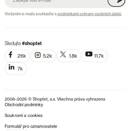
Vložením e-mailu souhlasíte s
podmínkami ochrany osobních údajů
.
Sledujte
#shoptet
26k
5.2k
1.8k
11.7k
7k
2008–2026 © Shoptet, a.s. Všechna práva vyhrazena
Obchodní podmínky
Soukromí a cookies
SK
Formulář pro oznamovatele