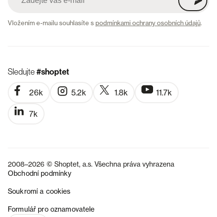
Vložením e-mailu souhlasíte s
podmínkami ochrany osobních údajů
.
Sledujte
#shoptet
26k
5.2k
1.8k
11.7k
7k
2008–2026 © Shoptet, a.s. Všechna práva vyhrazena
Obchodní podmínky
Soukromí a cookies
SK
Formulář pro oznamovatele