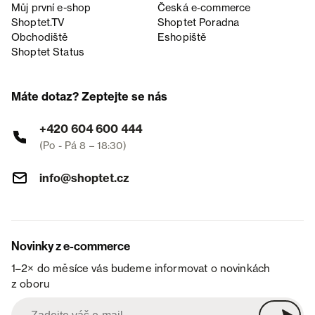
Můj první e-shop
Česká e‑commerce
Shoptet.TV
Shoptet Poradna
Obchodiště
Eshopiště
Shoptet Status
Máte dotaz? Zeptejte se nás
+420 604 600 444
(Po - Pá 8 – 18:30)
info@shoptet.cz
Novinky z e-commerce
1–2× do měsíce vás budeme informovat o novinkách
z oboru