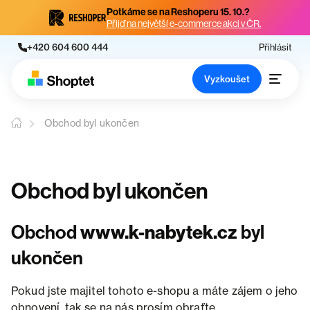
Potkáme se na Reshoperu 15. 10.?
Přijď na největší e-commerce akci v ČR.
+420 604 600 444
Přihlásit
Vyzkoušet
Obchod byl ukončen
Obchod byl ukončen
Obchod
www.k-nabytek.cz
byl
ukončen
Pokud jste majitel tohoto e-shopu a máte zájem o jeho
obnovení, tak se na nás prosím obraťte.