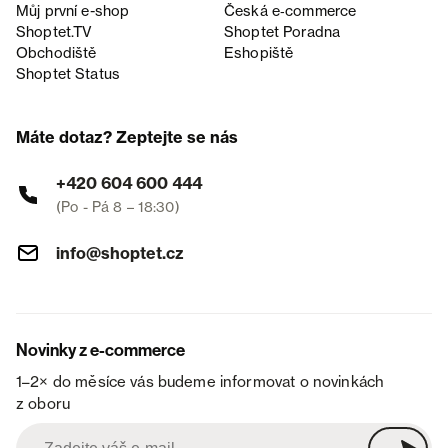
Můj první e-shop
Česká e‑commerce
Shoptet.TV
Shoptet Poradna
Obchodiště
Eshopiště
Shoptet Status
Máte dotaz? Zeptejte se nás
+420 604 600 444
(Po - Pá 8 – 18:30)
info@shoptet.cz
Novinky z e-commerce
1–2× do měsíce vás budeme informovat o novinkách
z oboru