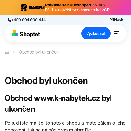
Potkáme se na Reshoperu 15. 10.?
Přijď na největší e-commerce akci v ČR.
+420 604 600 444
Přihlásit
Vyzkoušet
Obchod byl ukončen
Obchod byl ukončen
Obchod
www.k-nabytek.cz
byl
ukončen
Pokud jste majitel tohoto e-shopu a máte zájem o jeho
obnovení, tak se na nás prosím obraťte.