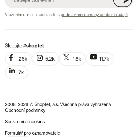
Vložením e-mailu souhlasíte s
podmínkami ochrany osobních údajů
.
Sledujte
#shoptet
26k
5.2k
1.8k
11.7k
7k
2008–2026 © Shoptet, a.s. Všechna práva vyhrazena
Obchodní podmínky
Soukromí a cookies
SK
Formulář pro oznamovatele