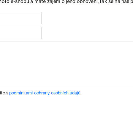
ohoto e-shopu a máte zájem o jeho obnovení, tak se na nás 
íte s
podmínkami ochrany osobních údajů
.