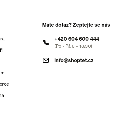
Máte dotaz? Zeptejte se nás
+420 604 600 444
ra
(Po - Pá 8 – 18:30)
ři
info@shoptet.cz
um
erce
na