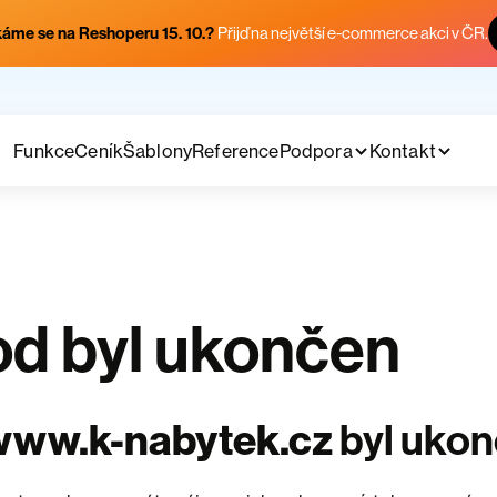
áme se na Reshoperu 15. 10.?
Přijď na největší e-commerce akci v ČR.
Funkce
Ceník
Šablony
Reference
Podpora
Kontakt
d byl ukončen
www.k-nabytek.cz
byl uko