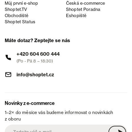
Můj první e-shop
Česká e‑commerce
Shoptet.TV
Shoptet Poradna
Obchodiště
Eshopiště
Shoptet Status
Máte dotaz? Zeptejte se nás
+420 604 600 444
(Po - Pá 8 – 18:30)
info@shoptet.cz
Novinky z e-commerce
1–2× do měsíce vás budeme informovat o novinkách
z oboru