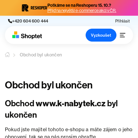
Potkáme se na Reshoperu 15. 10.?
Přijď na největší e-commerce akci v ČR.
+420 604 600 444
Přihlásit
Vyzkoušet
Obchod byl ukončen
Obchod byl ukončen
Obchod
www.k-nabytek.cz
byl
ukončen
Pokud jste majitel tohoto e-shopu a máte zájem o jeho
obnovení, tak se na nás prosím obraťte.