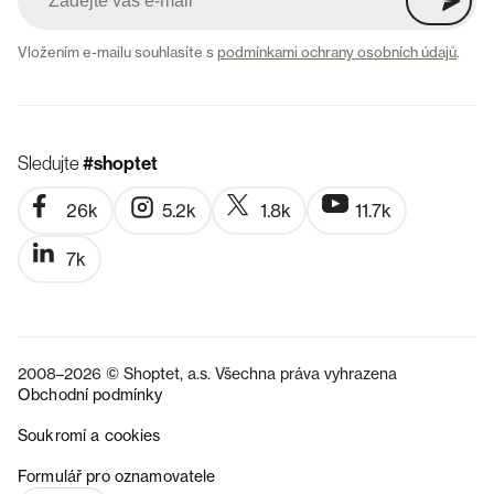
Vložením e-mailu souhlasíte s
podmínkami ochrany osobních údajů
.
Sledujte
#shoptet
26k
5.2k
1.8k
11.7k
7k
2008–2026 © Shoptet, a.s. Všechna práva vyhrazena
Obchodní podmínky
Soukromí a cookies
SK
Formulář pro oznamovatele