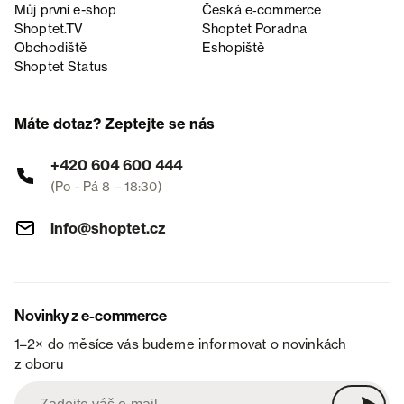
Můj první e-shop
Česká e‑commerce
Shoptet.TV
Shoptet Poradna
Obchodiště
Eshopiště
Shoptet Status
Máte dotaz? Zeptejte se nás
+420 604 600 444
(Po - Pá 8 – 18:30)
info@shoptet.cz
Novinky z e-commerce
1–2× do měsíce vás budeme informovat o novinkách
z oboru