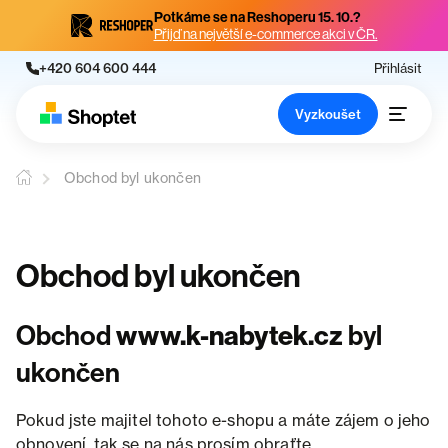
Potkáme se na Reshoperu 15. 10.?
Přijď na největší e-commerce akci v ČR.
+420 604 600 444
Přihlásit
Vyzkoušet
Obchod byl ukončen
Obchod byl ukončen
Obchod
www.k-nabytek.cz
byl
ukončen
Pokud jste majitel tohoto e-shopu a máte zájem o jeho
obnovení, tak se na nás prosím obraťte.