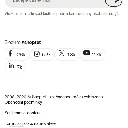
Vložením e-mailu souhlasíte s
podmínkami ochrany osobních údajů
.
Sledujte
#shoptet
26k
5.2k
1.8k
11.7k
7k
2008–2026 © Shoptet, a.s. Všechna práva vyhrazena
Obchodní podmínky
Soukromí a cookies
SK
Formulář pro oznamovatele