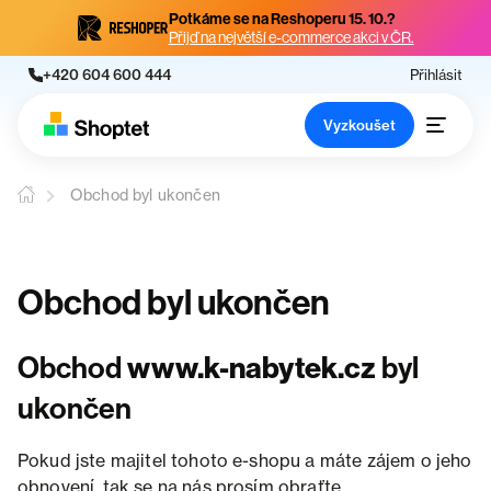
Potkáme se na Reshoperu 15. 10.?
Přijď na největší e-commerce akci v ČR.
+420 604 600 444
Přihlásit
Vyzkoušet
Obchod byl ukončen
Obchod byl ukončen
Obchod
www.k-nabytek.cz
byl
ukončen
Pokud jste majitel tohoto e-shopu a máte zájem o jeho
obnovení, tak se na nás prosím obraťte.