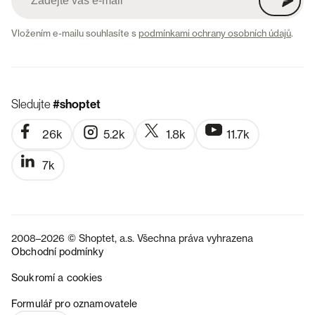
Vložením e-mailu souhlasíte s
podmínkami ochrany osobních údajů
.
Sledujte
#shoptet
26k
5.2k
1.8k
11.7k
7k
2008–2026 © Shoptet, a.s. Všechna práva vyhrazena
Obchodní podmínky
Soukromí a cookies
SK
Formulář pro oznamovatele