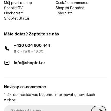
Můj první e-shop
Česká e‑commerce
Shoptet.TV
Shoptet Poradna
Obchodiště
Eshopiště
Shoptet Status
Máte dotaz? Zeptejte se nás
+420 604 600 444
(Po - Pá 8 – 18:30)
info@shoptet.cz
Novinky z e-commerce
1–2× do měsíce vás budeme informovat o novinkách
z oboru