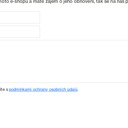
ohoto e-shopu a máte zájem o jeho obnovení, tak se na nás 
íte s
podmínkami ochrany osobních údajů
.