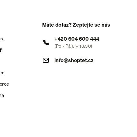
Máte dotaz? Zeptejte se nás
+420 604 600 444
ra
(Po - Pá 8 – 18:30)
ři
info@shoptet.cz
um
erce
na