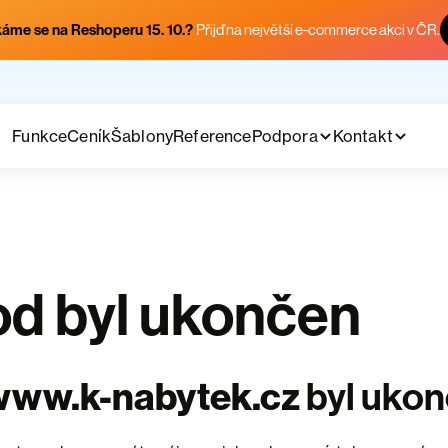
áme se na Reshoperu 15. 10.?
Přijď na největší e-commerce akci v ČR.
Funkce
Ceník
Šablony
Reference
Podpora
Kontakt
d byl ukončen
www.k-nabytek.cz
byl uko