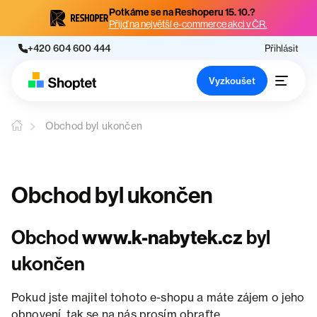
Potkáme se na Reshoperu 15. 10.?
Přijď na největší e-commerce akci v ČR.
+420 604 600 444
Přihlásit
Vyzkoušet
Obchod byl ukončen
Obchod byl ukončen
Obchod
www.k-nabytek.cz
byl
ukončen
Pokud jste majitel tohoto e-shopu a máte zájem o jeho
obnovení, tak se na nás prosím obraťte.