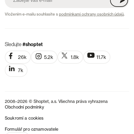
Vložením e-mailu souhlasíte s
podmínkami ochrany osobních údajů
.
Sledujte
#shoptet
26k
5.2k
1.8k
11.7k
7k
2008–2026 © Shoptet, a.s. Všechna práva vyhrazena
Obchodní podmínky
Soukromí a cookies
SK
Formulář pro oznamovatele