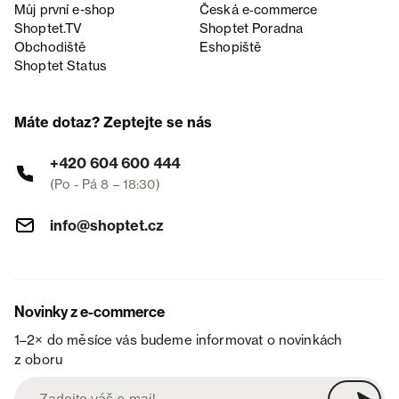
Můj první e-shop
Česká e‑commerce
Shoptet.TV
Shoptet Poradna
Obchodiště
Eshopiště
Shoptet Status
Máte dotaz? Zeptejte se nás
+420 604 600 444
(Po - Pá 8 – 18:30)
info@shoptet.cz
Novinky z e-commerce
1–2× do měsíce vás budeme informovat o novinkách
z oboru