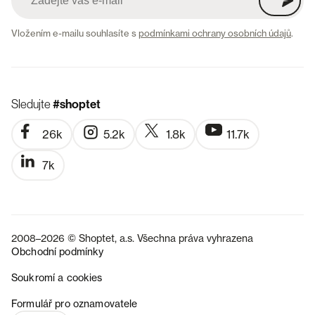
Vložením e-mailu souhlasíte s
podmínkami ochrany osobních údajů
.
Sledujte
#shoptet
26k
5.2k
1.8k
11.7k
7k
2008–2026 © Shoptet, a.s. Všechna práva vyhrazena
Obchodní podmínky
Soukromí a cookies
SK
Formulář pro oznamovatele