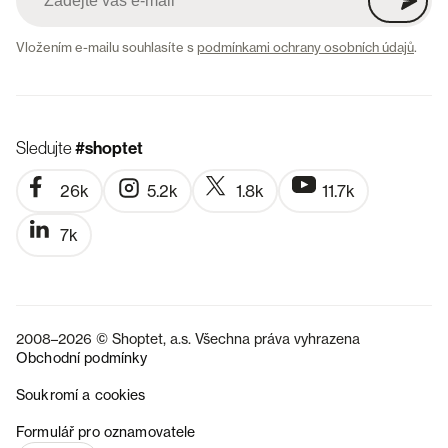
Vložením e-mailu souhlasíte s
podmínkami ochrany osobních údajů
.
Sledujte
#shoptet
26k
5.2k
1.8k
11.7k
7k
2008–2026 © Shoptet, a.s. Všechna práva vyhrazena
Obchodní podmínky
Soukromí a cookies
SK
Formulář pro oznamovatele