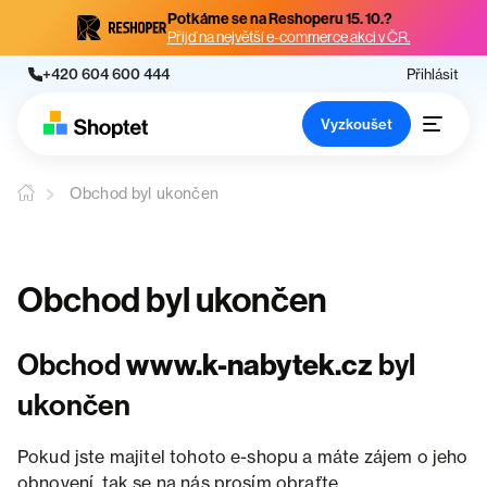
Potkáme se na Reshoperu 15. 10.?
Přijď na největší e-commerce akci v ČR.
+420 604 600 444
Přihlásit
Vyzkoušet
Obchod byl ukončen
Obchod byl ukončen
Obchod
www.k-nabytek.cz
byl
ukončen
Pokud jste majitel tohoto e-shopu a máte zájem o jeho
obnovení, tak se na nás prosím obraťte.