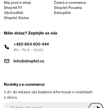
Můj první e-shop
Česká e‑commerce
Shoptet.TV
Shoptet Poradna
Obchodiště
Eshopiště
Shoptet Status
Máte dotaz? Zeptejte se nás
+420 604 600 444
(Po - Pá 8 – 18:30)
info@shoptet.cz
Novinky z e-commerce
1–2× do měsíce vás budeme informovat o novinkách
z oboru