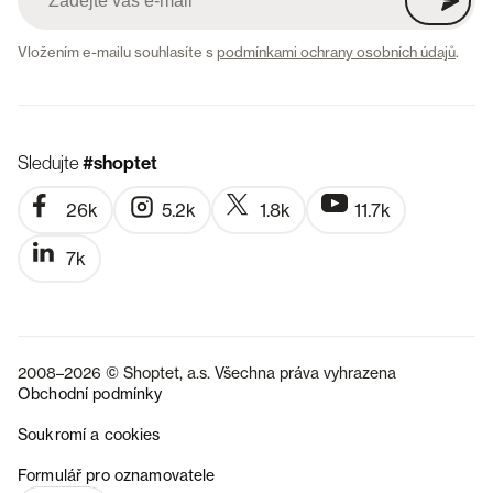
Vložením e-mailu souhlasíte s
podmínkami ochrany osobních údajů
.
Sledujte
#shoptet
26k
5.2k
1.8k
11.7k
7k
2008–2026 © Shoptet, a.s. Všechna práva vyhrazena
Obchodní podmínky
Soukromí a cookies
SK
Formulář pro oznamovatele