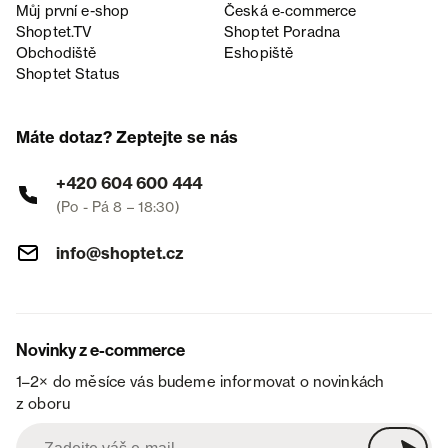
Můj první e-shop
Česká e‑commerce
Shoptet.TV
Shoptet Poradna
Obchodiště
Eshopiště
Shoptet Status
Máte dotaz? Zeptejte se nás
+420 604 600 444
(Po - Pá 8 – 18:30)
info@shoptet.cz
Novinky z e-commerce
1–2× do měsíce vás budeme informovat o novinkách
z oboru