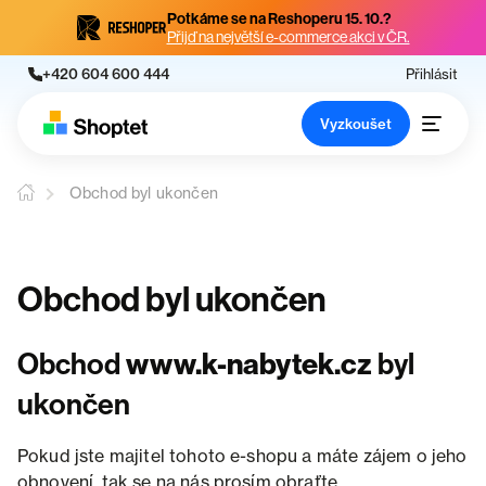
Potkáme se na Reshoperu 15. 10.?
Přijď na největší e-commerce akci v ČR.
+420 604 600 444
Přihlásit
Vyzkoušet
Obchod byl ukončen
Obchod byl ukončen
Obchod
www.k-nabytek.cz
byl
ukončen
Pokud jste majitel tohoto e-shopu a máte zájem o jeho
obnovení, tak se na nás prosím obraťte.