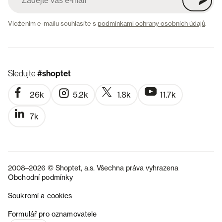
Vložením e-mailu souhlasíte s
podmínkami ochrany osobních údajů
.
Sledujte
#shoptet
26k
5.2k
1.8k
11.7k
7k
2008–2026 © Shoptet, a.s. Všechna práva vyhrazena
Obchodní podmínky
Soukromí a cookies
SK
Formulář pro oznamovatele