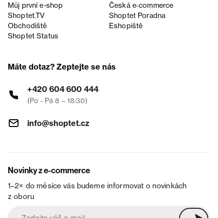
Můj první e-shop
Česká e‑commerce
Shoptet.TV
Shoptet Poradna
Obchodiště
Eshopiště
Shoptet Status
Máte dotaz? Zeptejte se nás
+420 604 600 444
(Po - Pá 8 – 18:30)
info@shoptet.cz
Novinky z e-commerce
1–2× do měsíce vás budeme informovat o novinkách
z oboru