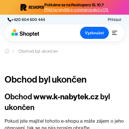
Potkáme se na Reshoperu 15. 10.?
Přijď na největší e-commerce akci v ČR.
+420 604 600 444
Přihlásit
Vyzkoušet
Obchod byl ukončen
Obchod byl ukončen
Obchod
www.k-nabytek.cz
byl
ukončen
Pokud jste majitel tohoto e-shopu a máte zájem o jeho
obnovení, tak se na nás prosím obraťte.