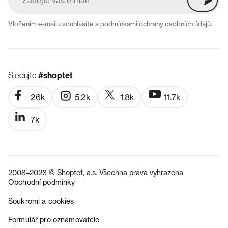
Vložením e-mailu souhlasíte s
podmínkami ochrany osobních údajů
.
Sledujte
#shoptet
26k
5.2k
1.8k
11.7k
7k
2008–2026 © Shoptet, a.s. Všechna práva vyhrazena
Obchodní podmínky
Soukromí a cookies
SK
Formulář pro oznamovatele