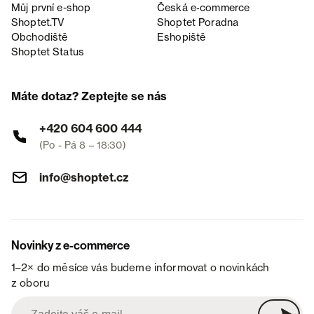
Můj první e-shop
Česká e‑commerce
Shoptet.TV
Shoptet Poradna
Obchodiště
Eshopiště
Shoptet Status
Máte dotaz? Zeptejte se nás
+420 604 600 444
(Po - Pá 8 – 18:30)
info@shoptet.cz
Novinky z e-commerce
1–2× do měsíce vás budeme informovat o novinkách
z oboru