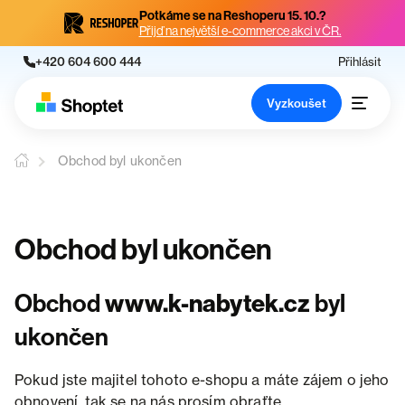
Potkáme se na Reshoperu 15. 10.?
Přijď na největší e-commerce akci v ČR.
+420 604 600 444
Přihlásit
Vyzkoušet
Obchod byl ukončen
Obchod byl ukončen
Obchod
www.k-nabytek.cz
byl
ukončen
Pokud jste majitel tohoto e-shopu a máte zájem o jeho
obnovení, tak se na nás prosím obraťte.