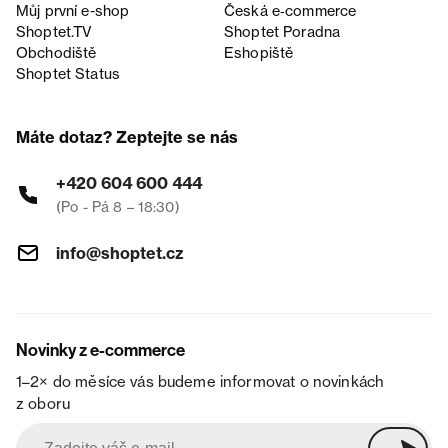
Můj první e-shop
Česká e‑commerce
Shoptet.TV
Shoptet Poradna
Obchodiště
Eshopiště
Shoptet Status
Máte dotaz? Zeptejte se nás
+420 604 600 444
(Po - Pá 8 – 18:30)
info@shoptet.cz
Novinky z e-commerce
1–2× do měsíce vás budeme informovat o novinkách
z oboru