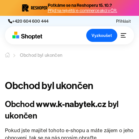
Potkáme se na Reshoperu 15. 10.?
Přijď na největší e-commerce akci v ČR.
+420 604 600 444
Přihlásit
Vyzkoušet
Obchod byl ukončen
Obchod byl ukončen
Obchod
www.k-nabytek.cz
byl
ukončen
Pokud jste majitel tohoto e-shopu a máte zájem o jeho
obnovení, tak se na nás prosím obraťte.