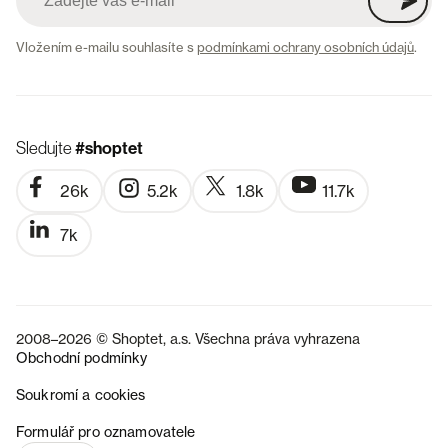
Vložením e-mailu souhlasíte s
podmínkami ochrany osobních údajů
.
Sledujte
#shoptet
26k
5.2k
1.8k
11.7k
7k
2008–2026 © Shoptet, a.s. Všechna práva vyhrazena
Obchodní podmínky
Soukromí a cookies
SK
Formulář pro oznamovatele