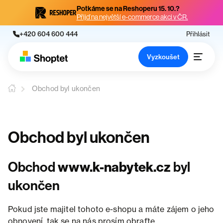
Potkáme se na Reshoperu 15. 10.?
Přijď na největší e-commerce akci v ČR.
+420 604 600 444
Přihlásit
Vyzkoušet
Obchod byl ukončen
Obchod byl ukončen
Obchod
www.k-nabytek.cz
byl
ukončen
Pokud jste majitel tohoto e-shopu a máte zájem o jeho
obnovení, tak se na nás prosím obraťte.