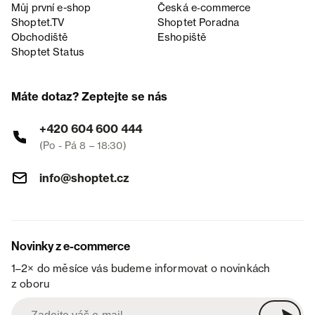
Můj první e-shop
Česká e‑commerce
Shoptet.TV
Shoptet Poradna
Obchodiště
Eshopiště
Shoptet Status
Máte dotaz? Zeptejte se nás
+420 604 600 444
(Po - Pá 8 – 18:30)
info@shoptet.cz
Novinky z e-commerce
1–2× do měsíce vás budeme informovat o novinkách
z oboru