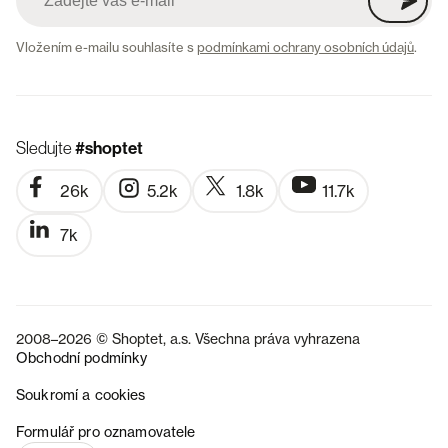
Vložením e-mailu souhlasíte s
podmínkami ochrany osobních údajů
.
Sledujte
#shoptet
26k
5.2k
1.8k
11.7k
7k
2008–2026 © Shoptet, a.s. Všechna práva vyhrazena
Obchodní podmínky
Soukromí a cookies
SK
Formulář pro oznamovatele