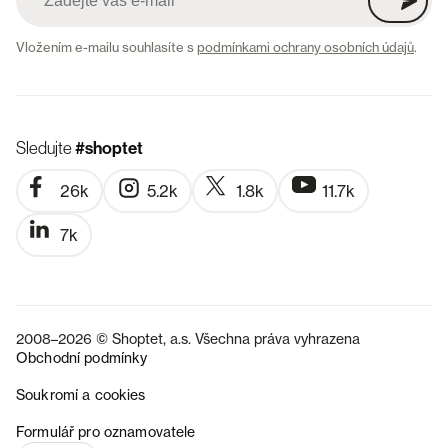
Vložením e-mailu souhlasíte s
podmínkami ochrany osobních údajů
.
Sledujte
#shoptet
26k
5.2k
1.8k
11.7k
7k
2008–2026 © Shoptet, a.s. Všechna práva vyhrazena
Obchodní podmínky
Soukromí a cookies
SK
Formulář pro oznamovatele