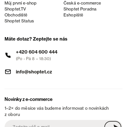
Můj první e-shop
Česká e‑commerce
Shoptet.TV
Shoptet Poradna
Obchodiště
Eshopiště
Shoptet Status
Máte dotaz? Zeptejte se nás
+420 604 600 444
(Po - Pá 8 – 18:30)
info@shoptet.cz
Novinky z e-commerce
1–2× do měsíce vás budeme informovat o novinkách
z oboru