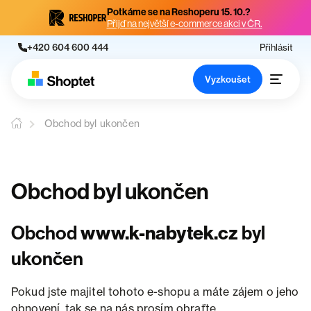
Potkáme se na Reshoperu 15. 10.?
Přijď na největší e-commerce akci v ČR.
+420 604 600 444
Přihlásit
Vyzkoušet
Obchod byl ukončen
Obchod byl ukončen
Obchod
www.k-nabytek.cz
byl
ukončen
Pokud jste majitel tohoto e-shopu a máte zájem o jeho
obnovení, tak se na nás prosím obraťte.