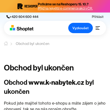
Potkáme se na Reshoperu 15. 10.?
Přijď na největší e-commerce akci v ČR.
+420 604 600 444
Přihlásit
Vyzkoušet
Obchod byl ukončen
Obchod byl ukončen
Obchod
www.k-nabytek.cz
byl
ukončen
Pokud jste majitel tohoto e-shopu a máte zájem o jeho
obnovení, tak se na nás prosím obraťte.