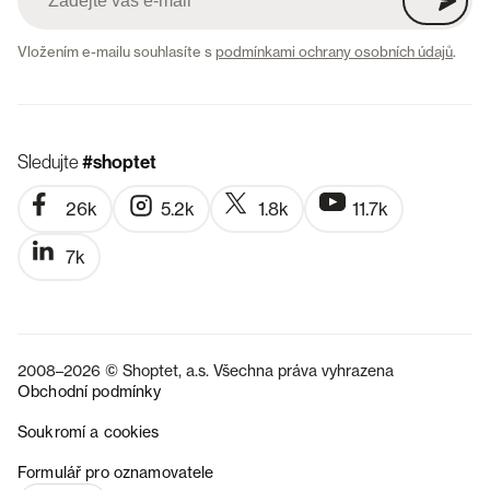
Vložením e-mailu souhlasíte s
podmínkami ochrany osobních údajů
.
Sledujte
#shoptet
26k
5.2k
1.8k
11.7k
7k
2008–2026 © Shoptet, a.s. Všechna práva vyhrazena
Obchodní podmínky
Soukromí a cookies
SK
Formulář pro oznamovatele