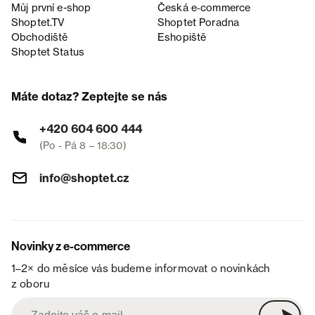
Můj první e-shop
Česká e‑commerce
Shoptet.TV
Shoptet Poradna
Obchodiště
Eshopiště
Shoptet Status
Máte dotaz? Zeptejte se nás
+420 604 600 444
(Po - Pá 8 – 18:30)
info@shoptet.cz
Novinky z e-commerce
1–2× do měsíce vás budeme informovat o novinkách
z oboru