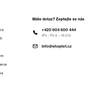
Máte dotaz? Zeptejte se nás
+420 604 600 444
ra
(Po - Pá 8 – 18:30)
ři
info@shoptet.cz
um
erce
na