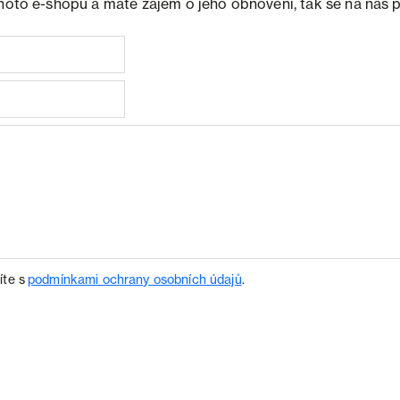
ohoto e-shopu a máte zájem o jeho obnovení, tak se na nás 
íte s
podmínkami ochrany osobních údajů
.