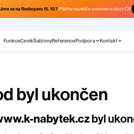
áme se na Reshoperu 15. 10.?
Přijď na největší e-commerce akci v ČR.
Funkce
Ceník
Šablony
Reference
Podpora
Kontakt
d byl ukončen
www.k-nabytek.cz
byl uko